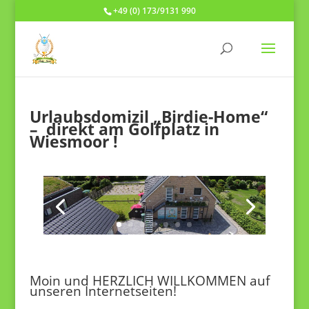
+49 (0) 173/9131 990
Urlaubsdomizil „Birdie-Home“
– direkt am Golfplatz in
Wiesmoor !
Moin und HERZLICH WILLKOMMEN auf
unseren Internetseiten!